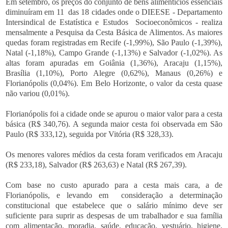
Em setembro, os preços do conjunto de bens alimentícios essenciais
diminuíram em 11 das 18 cidades onde o DIEESE - Departamento
Intersindical de Estatística e Estudos Socioeconômicos - realiza
mensalmente a Pesquisa da Cesta Básica de Alimentos. As maiores
quedas foram registradas em Recife (-1,99%), São Paulo (-1,39%),
Natal (-1,18%), Campo Grande (-1,13%) e Salvador (-1,02%). As
altas foram apuradas em Goiânia (1,36%), Aracaju (1,15%),
Brasília (1,10%), Porto Alegre (0,62%), Manaus (0,26%) e
Florianópolis (0,04%). Em Belo Horizonte, o valor da cesta quase
não variou (0,01%).
Florianópolis foi a cidade onde se apurou o maior valor para a cesta
básica (R$ 340,76). A segunda maior cesta foi observada em São
Paulo (R$ 333,12), seguida por Vitória (R$ 328,33).
Os menores valores médios da cesta foram verificados em Aracaju
(R$ 233,18), Salvador (R$ 263,63) e Natal (R$ 267,39).
Com base no custo apurado para a cesta mais cara, a de
Florianópolis, e levando em consideração a determinação
constitucional que estabelece que o salário mínimo deve ser
suficiente para suprir as despesas de um trabalhador e sua família
com alimentação, moradia, saúde, educação, vestuário, higiene,