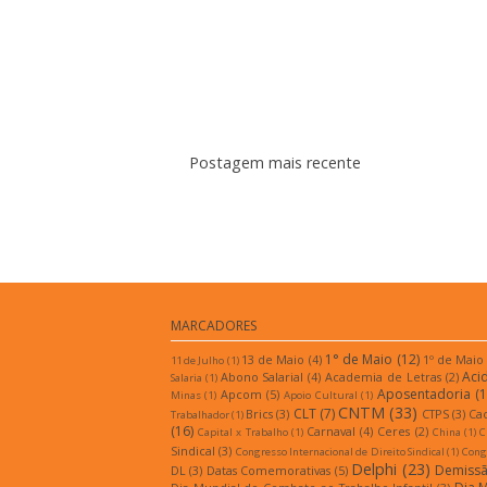
Postagem mais recente
Assina
MARCADORES
1° de Maio
(12)
13 de Maio
(4)
1º de Maio
11 de Julho
(1)
Aci
Abono Salarial
(4)
Academia de Letras
(2)
Salaria
(1)
Aposentadoria
(1
Apcom
(5)
Minas
(1)
Apoio Cultural
(1)
CNTM
(33)
CLT
(7)
Brics
(3)
CTPS
(3)
Ca
Trabalhador
(1)
(16)
Carnaval
(4)
Ceres
(2)
Capital x Trabalho
(1)
China
(1)
C
Sindical
(3)
Congresso Internacional de Direito Sindical
(1)
Congr
Delphi
(23)
Demiss
DL
(3)
Datas Comemorativas
(5)