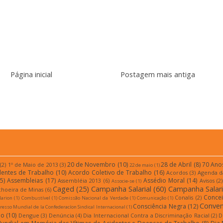
Página inicial
Postagem mais antiga
r:
Postar comentários (Atom)
20 de Novembro
(10)
28 de Abril
(8)
70 Ano
(2)
1º de Maio de 2013
(3)
22 de maio
(1)
dentes de Trabalho
(10)
Acordo Coletivo de Trabalho
(16)
Acordos
(3)
Agenda d
5)
Assembleias
(17)
Assédio Moral
(14)
Assembléia 2013
(6)
Avisos
(2)
Associe-se
(1)
Caged
(25)
Campanha Salarial
(60)
Campanha Salari
choeira de Minas
(6)
Conce
Conalis
(2)
larion
(1)
Combustível
(1)
Comissão Nacional da Verdade
(1)
Comunicação
(1)
Conven
Consciência Negra
(12)
esso Mundial de la Confederacíon Sindical Internacional
(1)
ão
(10)
Dengue
(3)
Denúncia
(4)
Dia Internacional Contra a Discriminação Racial
(2)
D