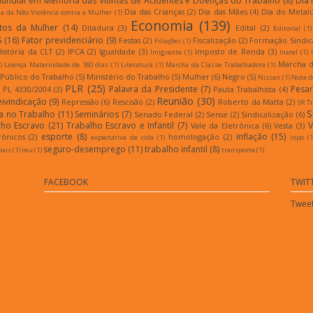
Mundial em Memória das Vítimas de Acidentes e Doenças do Trabalho
(8)
Dia 
Dia das Crianças
(2)
Dia das Mães
(4)
Dia do Metal
a da Não Violência contra a Mulher
(1)
Economia
(139)
itos da Mulher
(14)
Ditadura
(3)
Edital
(2)
Editorial
(1)
S
(16)
Fator previdenciário
(9)
Festas
(2)
Fiscalização
(2)
Formação Sindic
Filiações
(1)
História da CLT
(2)
IPCA
(2)
Igualdade
(3)
Imposto de Renda
(3)
Imigrante
(1)
Inatel
(1)
Marcha d
)
Licença Maternidade de 180 dias
(1)
Literatura
(1)
Marcha da Classe Trabalhadora
(1)
 Público do Trabalho
(5)
Ministério do Trabalho
(5)
Mulher
(6)
Negro
(5)
Nissan
(1)
Nota d
PLR
(25)
Palavra da Presidente
(7)
Pesar
PL 4330/2004
(3)
Pauta Trabalhista
(4)
Reunião
(30)
eivindicação
(9)
Repressão
(6)
Rescisão
(2)
Roberto da Matta
(2)
SR T
S
a no Trabalho
(11)
Seminários
(7)
Senado Federal
(2)
Sense
(2)
Sindicalização
(6)
lho Escravo
(21)
Trabalho Escravo e Infantil
(7)
V
Vale da Eletrônica
(6)
Vesta
(3)
esporte
(8)
inflação
(15)
rônicos
(2)
homologação
(2)
expectativa de vida
(1)
inpo
(1
seguro-desemprego
(11)
trabalho infantil
(8)
iais
(1)
reu
(1)
transporte
(1)
FACEBOOK
TWIT
Tweet