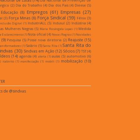
Nacional de Lutas
(14)
Dia Nacional de Prevenção de
úrgico
(2)
Dia do Trabalho
(4)
Dia dos Pais
(4)
Dieese
(5)
Empregos
(61)
Empresas
(27)
Educação
(8)
Força Sindical
(59)
Força Minas
(8)
al
(3)
Fênix
(3)
IndustriALL
(5)
Indusul
(2)
Indústria
(4)
Inclusão Digital
(1)
as Mulheres Negras
(5)
Medida
Maria Rosângela Lopes
(1)
Nota oficial
(4)
e Esclarecimento
(1)
Novas Regras
(1)
Novidades
(9)
Reajuste
(15)
Pesquisa
(5)
Posse nova diretoria
(2)
Santa Rita do
Salário
(5)
ransformadores
(1)
Santa Rita
(1)
indvas
(30)
Sindvas em Ação
(12)
Sócios
(7)
TST
(4)
ídeos
(14)
agenda
(4)
aulas
(5)
automotivo
(6)
alerta
(1)
mobilização
(10)
)
itabirito
(1)
manifestação
(1)
mobili
(1)
TER
s de @sindvas