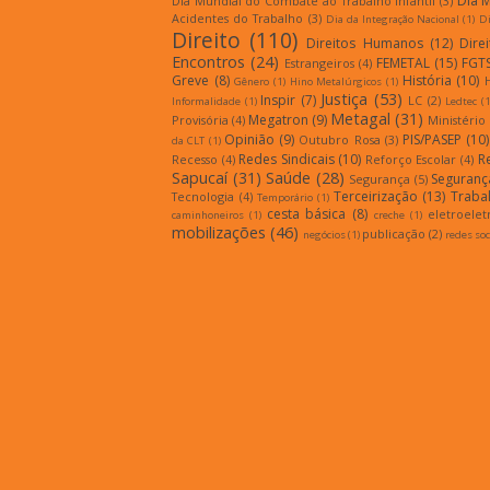
Dia 
Dia Mundial do Combate ao Trabalho Infantil
(3)
Acidentes do Trabalho
(3)
Dia da Integração Nacional
(1)
Di
Direito
(110)
Direitos Humanos
(12)
Dire
Encontros
(24)
FEMETAL
(15)
FGT
Estrangeiros
(4)
Greve
(8)
História
(10)
Gênero
(1)
Hino Metalúrgicos
(1)
Justiça
(53)
Inspir
(7)
LC
(2)
Informalidade
(1)
Ledtec
(1
Metagal
(31)
Megatron
(9)
Provisória
(4)
Ministério
Opinião
(9)
PIS/PASEP
(10)
Outubro Rosa
(3)
da CLT
(1)
Redes Sindicais
(10)
R
Recesso
(4)
Reforço Escolar
(4)
Sapucaí
(31)
Saúde
(28)
Seguranç
Segurança
(5)
Terceirização
(13)
Traba
Tecnologia
(4)
Temporário
(1)
cesta básica
(8)
eletroelet
caminhoneiros
(1)
creche
(1)
mobilizações
(46)
publicação
(2)
negócios
(1)
redes soc