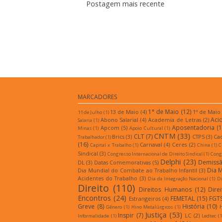
Postagem mais recente
Assina
MARCADORES
1° de Maio
(12)
13 de Maio
(4)
1º de Maio
11 de Julho
(1)
Aci
Abono Salarial
(4)
Academia de Letras
(2)
Salaria
(1)
Aposentadoria
(1
Apcom
(5)
Minas
(1)
Apoio Cultural
(1)
CNTM
(33)
CLT
(7)
Brics
(3)
CTPS
(3)
Ca
Trabalhador
(1)
(16)
Carnaval
(4)
Ceres
(2)
Capital x Trabalho
(1)
China
(1)
C
Sindical
(3)
Congresso Internacional de Direito Sindical
(1)
Congr
Delphi
(23)
Demiss
DL
(3)
Datas Comemorativas
(5)
Dia 
Dia Mundial do Combate ao Trabalho Infantil
(3)
Acidentes do Trabalho
(3)
Dia da Integração Nacional
(1)
Di
Direito
(110)
Direitos Humanos
(12)
Dire
Encontros
(24)
FEMETAL
(15)
FGT
Estrangeiros
(4)
Greve
(8)
História
(10)
Gênero
(1)
Hino Metalúrgicos
(1)
Justiça
(53)
Inspir
(7)
LC
(2)
Informalidade
(1)
Ledtec
(1