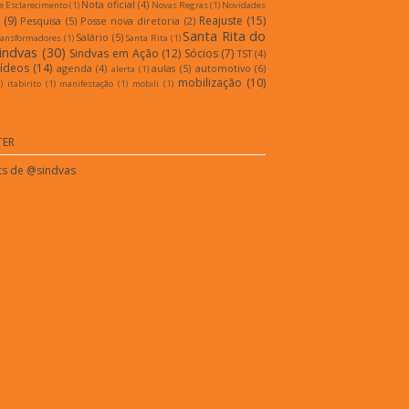
Nota oficial
(4)
e Esclarecimento
(1)
Novas Regras
(1)
Novidades
(9)
Reajuste
(15)
Pesquisa
(5)
Posse nova diretoria
(2)
Santa Rita do
Salário
(5)
ransformadores
(1)
Santa Rita
(1)
indvas
(30)
Sindvas em Ação
(12)
Sócios
(7)
TST
(4)
ídeos
(14)
agenda
(4)
aulas
(5)
automotivo
(6)
alerta
(1)
mobilização
(10)
)
itabirito
(1)
manifestação
(1)
mobili
(1)
TER
s de @sindvas