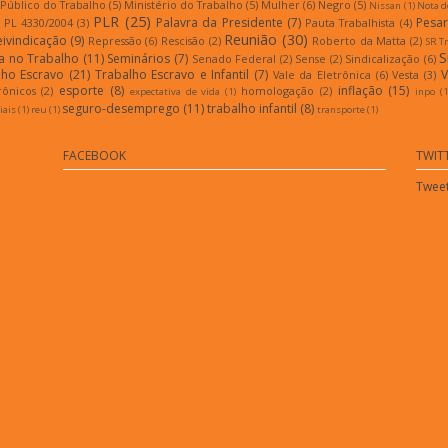
 Público do Trabalho
(5)
Ministério do Trabalho
(5)
Mulher
(6)
Negro
(5)
Nissan
(1)
Nota d
PLR
(25)
Palavra da Presidente
(7)
Pesar
PL 4330/2004
(3)
Pauta Trabalhista
(4)
Reunião
(30)
eivindicação
(9)
Repressão
(6)
Rescisão
(2)
Roberto da Matta
(2)
SR T
S
a no Trabalho
(11)
Seminários
(7)
Senado Federal
(2)
Sense
(2)
Sindicalização
(6)
lho Escravo
(21)
Trabalho Escravo e Infantil
(7)
V
Vale da Eletrônica
(6)
Vesta
(3)
esporte
(8)
inflação
(15)
rônicos
(2)
homologação
(2)
expectativa de vida
(1)
inpo
(1
seguro-desemprego
(11)
trabalho infantil
(8)
iais
(1)
reu
(1)
transporte
(1)
FACEBOOK
TWIT
Tweet