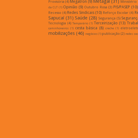
Metagal
(31)
Megatron
(9)
Provisória
(4)
Ministério
Opinião
(9)
PIS/PASEP
(10)
Outubro Rosa
(3)
da CLT
(1)
Redes Sindicais
(10)
R
Recesso
(4)
Reforço Escolar
(4)
Sapucaí
(31)
Saúde
(28)
Seguranç
Segurança
(5)
Terceirização
(13)
Traba
Tecnologia
(4)
Temporário
(1)
cesta básica
(8)
eletroelet
caminhoneiros
(1)
creche
(1)
mobilizações
(46)
publicação
(2)
negócios
(1)
redes soc