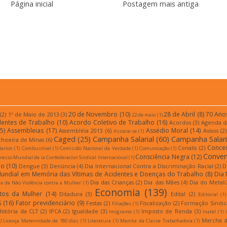
Página inicial
Postagem mais antiga
r:
Postar comentários (Atom)
20 de Novembro
(10)
28 de Abril
(8)
70 Ano
(2)
1º de Maio de 2013
(3)
22 de maio
(1)
dentes de Trabalho
(10)
Acordo Coletivo de Trabalho
(16)
Acordos
(3)
Agenda d
5)
Assembleias
(17)
Assédio Moral
(14)
Assembléia 2013
(6)
Avisos
(2)
Associe-se
(1)
Caged
(25)
Campanha Salarial
(60)
Campanha Salari
choeira de Minas
(6)
Conce
Conalis
(2)
larion
(1)
Combustível
(1)
Comissão Nacional da Verdade
(1)
Comunicação
(1)
Conven
Consciência Negra
(12)
esso Mundial de la Confederacíon Sindical Internacional
(1)
ão
(10)
Dengue
(3)
Denúncia
(4)
Dia Internacional Contra a Discriminação Racial
(2)
D
Mundial em Memória das Vítimas de Acidentes e Doenças do Trabalho
(8)
Dia 
Dia das Crianças
(2)
Dia das Mães
(4)
Dia do Metal
a da Não Violência contra a Mulher
(1)
Economia
(139)
itos da Mulher
(14)
Ditadura
(3)
Edital
(2)
Editorial
(1)
S
(16)
Fator previdenciário
(9)
Festas
(2)
Fiscalização
(2)
Formação Sindic
Filiações
(1)
História da CLT
(2)
IPCA
(2)
Igualdade
(3)
Imposto de Renda
(3)
Imigrante
(1)
Inatel
(1)
Marcha d
)
Licença Maternidade de 180 dias
(1)
Literatura
(1)
Marcha da Classe Trabalhadora
(1)