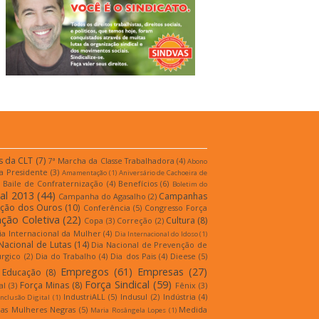
s da CLT
(7)
7ª Marcha da Classe Trabalhadora
(4)
Abono
a Presidente
(3)
Amamentação
(1)
Aniversário de Cachoeira de
Baile de Confraternização
(4)
Benefícios
(6)
Boletim do
al 2013
(44)
Campanhas
Campanha do Agasalho
(2)
ição dos Ouros
(10)
Conferência
(5)
Congresso Força
ção Coletiva
(22)
Cultura
(8)
Copa
(3)
Correção
(2)
ia Internacional da Mulher
(4)
Dia Internacional do Idoso
(1)
Nacional de Lutas
(14)
Dia Nacional de Prevenção de
úrgico
(2)
Dia do Trabalho
(4)
Dia dos Pais
(4)
Dieese
(5)
Empregos
(61)
Empresas
(27)
Educação
(8)
Força Sindical
(59)
Força Minas
(8)
al
(3)
Fênix
(3)
IndustriALL
(5)
Indusul
(2)
Indústria
(4)
Inclusão Digital
(1)
as Mulheres Negras
(5)
Medida
Maria Rosângela Lopes
(1)