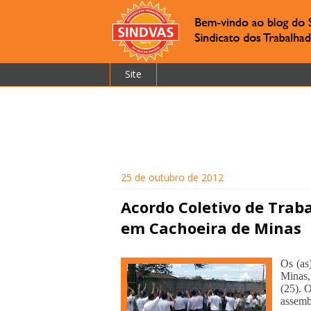
Site
25 de outubro de 2012
Acordo Coletivo de Tra
em Cachoeira de Minas
Os (as
Minas,
(25). 
assemb