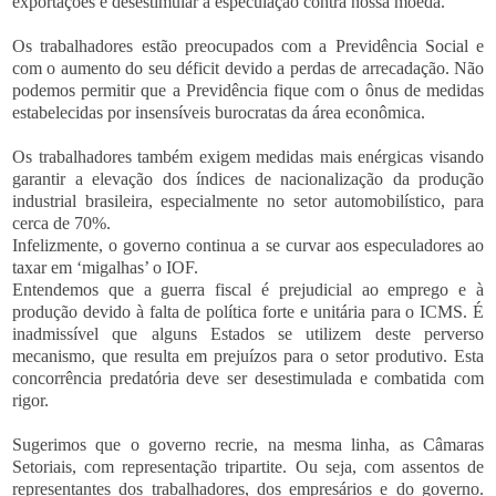
exportações e desestimular a especulação contra nossa moeda.
Os trabalhadores estão preocupados com a Previdência Social e
com o aumento do seu déficit devido a perdas de arrecadação. Não
podemos permitir que a Previdência fique com o ônus de medidas
estabelecidas por insensíveis burocratas da área econômica.
Os trabalhadores também exigem medidas mais enérgicas visando
garantir a elevação dos índices de nacionalização da produção
industrial brasileira, especialmente no setor automobilístico, para
cerca de 70%.
Infelizmente, o governo continua a se curvar aos especuladores ao
taxar em ‘migalhas’ o IOF.
Entendemos que a guerra fiscal é prejudicial ao emprego e à
produção devido à falta de política forte e unitária para o ICMS. É
inadmissível que alguns Estados se utilizem deste perverso
mecanismo, que resulta em prejuízos para o setor produtivo. Esta
concorrência predatória deve ser desestimulada e combatida com
rigor.
Sugerimos que o governo recrie, na mesma linha, as Câmaras
Setoriais, com representação tripartite. Ou seja, com assentos de
representantes dos trabalhadores, dos empresários e do governo.