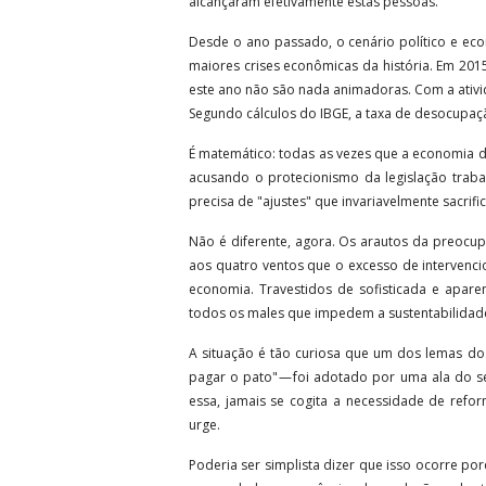
alcançaram efetivamente estas pessoas.
Desde o ano passado, o cenário político e ec
maiores crises econômicas da história. Em 2015
este ano não são nada animadoras. Com a ativ
Segundo cálculos do IBGE, a taxa de desocupaçã
É matemático: todas as vezes que a economia 
acusando o protecionismo da legislação trabal
precisa de "ajustes" que invariavelmente sacrif
Não é diferente, agora. Os arautos da preo
aos quatro ventos que o excesso de intervenci
economia. Travestidos de sofisticada e apare
todos os males que impedem a sustentabilidad
A situação é tão curiosa que um dos lemas do
pagar o pato" — foi adotado por uma ala do s
essa, jamais se cogita a necessidade de reform
urge.
Poderia ser simplista dizer que isso ocorre po