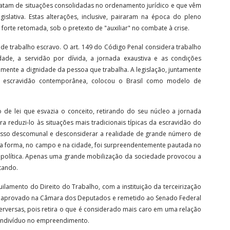
ratam de situações consolidadas no ordenamento jurídico e que vêm
islativa. Estas alterações, inclusive, pairaram na época do pleno
orte retomada, sob o pretexto de "auxiliar" no combate à crise.
l de trabalho escravo. O art. 149 do Código Penal considera trabalho
ade, a servidão por dívida, a jornada exaustiva e as condições
mente a dignidade da pessoa que trabalha. A legislação, juntamente
à escravidão contemporânea, colocou o Brasil como modelo de
 de lei que esvazia o conceito, retirando do seu núcleo a jornada
a reduzi-lo às situações mais tradicionais típicas da escravidão do
cesso descomunal e desconsiderar a realidade de grande número de
a forma, no campo e na cidade, foi surpreendentemente pautada no
e política. Apenas uma grande mobilização da sociedade provocou a
itando.
lamento do Direito do Trabalho, com a instituição da terceirização
0, já aprovado na Câmara dos Deputados e remetido ao Senado Federal
perversas, pois retira o que é considerado mais caro em uma relação
 indivíduo no empreendimento.