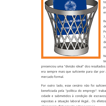
t
p
e
R
d
P
7
d
m
N
t
presenciou uma "divisão ideal" dos resultados
era sempre mais que suficiente para dar por
mercado formal.
Por outro lado, esse cenário não foi suficie
beneficiada pela "política do emprego": trab
cidade e submetidos à condição de escravos, 
expostas a situação laboral ilegal... Os efe