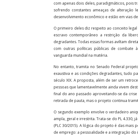
com apenas dois deles, paradigmáticos, pois t
sofrendo constantes ameaças de alteração leg
desenvolvimento econômico e estão em vias de f
O primeiro deles diz respeito ao conceito lega
escravo contemporâneo a restrição da liberd
degradantes. Todas essas formas aviltam direta
com outras políticas públicas de combate 
vanguarda mundial na matéria.
No entanto, tramita no Senado Federal projeto
exaustiva e as condições degradantes, tudo par
século XIX. A proposta, além de ser um retro
pessoas que lamentavelmente ainda vivem dest
final do ano passado aproveitando-se da cris
retirada de pauta, mas o projeto continua tram
O segundo exemplo envolve o verdadeiro aniqui
ampla, geral e irrestrita. Trata-se do PL 4.33
(PLC 30/2015). A lógica do projeto é das mais 
de emprego: a pessoalidade e a integração do