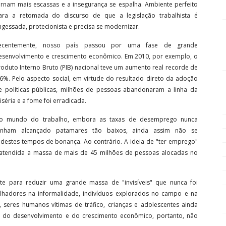
ornam mais escassas e a insegurança se espalha. Ambiente perfeito
ara a retomada do discurso de que a legislação trabalhista é
ngessada, protecionista e precisa se modernizar.
ecentemente, nosso país passou por uma fase de grande
esenvolvimento e crescimento econômico. Em 2010, por exemplo, o
roduto Interno Bruto (PIB) nacional teve um aumento real recorde de
,6%. Pelo aspecto social, em virtude do resultado direto da adoção
e políticas públicas, milhões de pessoas abandonaram a linha da
iséria e a fome foi erradicada.
o mundo do trabalho, embora as taxas de desemprego nunca
enham alcançado patamares tão baixos, ainda assim não se
 destes tempos de bonança. Ao contrário. A ideia de "ter emprego"
 atendida a massa de mais de 45 milhões de pessoas alocadas no
nte para reduzir uma grande massa de "invisíveis" que nunca foi
alhadores na informalidade, indivíduos explorados no campo e na
seres humanos vítimas de tráfico, crianças e adolescentes ainda
itos do desenvolvimento e do crescimento econômico, portanto, não