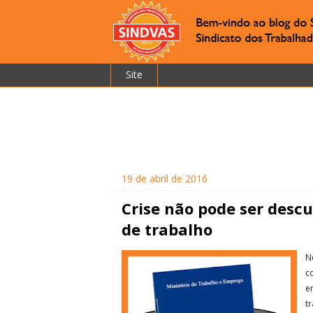
Site
19 de abril de 2016
Crise não pode ser descu
de trabalho
N
c
e
t