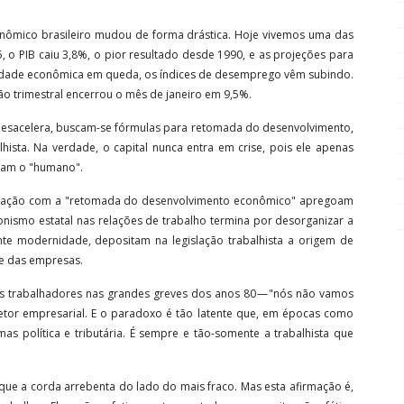
onômico brasileiro mudou de forma drástica. Hoje vivemos uma das
, o PIB caiu 3,8%, o pior resultado desde 1990, e as projeções para
idade econômica em queda, os índices de desemprego vêm subindo.
o trimestral encerrou o mês de janeiro em 9,5%.
desacelera, buscam-se fórmulas para retomada do desenvolvimento,
hista. Na verdade, o capital nunca entra em crise, pois ele apenas
icam o "humano".
cupação com a "retomada do desenvolvimento econômico" apregoam
onismo estatal nas relações de trabalho termina por desorganizar a
nte modernidade, depositam na legislação trabalhista a origem de
e das empresas.
s trabalhadores nas grandes greves dos anos 80 — "nós não vamos
etor empresarial. E o paradoxo é tão latente que, em épocas como
as política e tributária. É sempre e tão-somente a trabalhista que
rque a corda arrebenta do lado do mais fraco. Mas esta afirmação é,