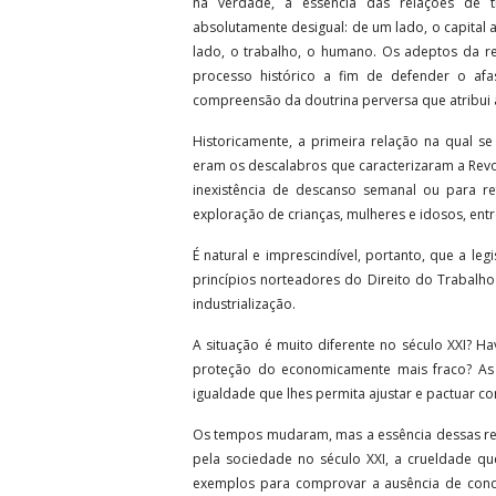
na verdade, a essência das relações de tr
absolutamente desigual: de um lado, o capital a
lado, o trabalho, o humano. Os adeptos da re
processo histórico a fim de defender o afa
compreensão da doutrina perversa que atribui 
Historicamente, a primeira relação na qual s
eram os descalabros que caracterizaram a Revol
inexistência de descanso semanal ou para re
exploração de crianças, mulheres e idosos, entr
É natural e imprescindível, portanto, que a leg
princípios norteadores do Direito do Trabalh
industrialização.
A situação é muito diferente no século XXI? Hav
proteção do economicamente mais fraco? As
igualdade que lhes permita ajustar e pactuar co
Os tempos mudaram, mas a essência dessas re
pela sociedade no século XXI, a crueldade qu
exemplos para comprovar a ausência de condi