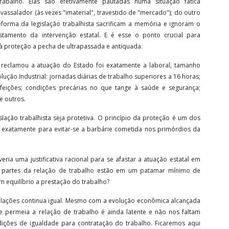
abalho. Elas são efetivamente pautadas numa situação fática
vassalador (às vezes "imaterial", travestido de "mercado"); do outro
forma da legislação trabalhista sacrificam a memória e ignoram o
stamento da intervenção estatal. E é esse o ponto crucial para
à proteção a pecha de ultrapassada e antiquada.
e reclamou a atuação do Estado foi exatamente a laboral, tamanho
ução Industrial: jornadas diárias de trabalho superiores a 16 horas;
feições; condições precárias no que tange à saúde e segurança;
e outros.
islação trabalhista seja protetiva. O princípio da proteção é um dos
o exatamente para evitar-se a barbárie cometida nos primórdios da
eria uma justificativa racional para se afastar a atuação estatal em
 partes da relação de trabalho estão em um patamar mínimo de
m equilíbrio a prestação do trabalho?
lações continua igual. Mesmo com a evolução econômica alcançada
e permeia a relação de trabalho é ainda latente e não nos faltam
ções de igualdade para contratação do trabalho. Ficaremos aqui