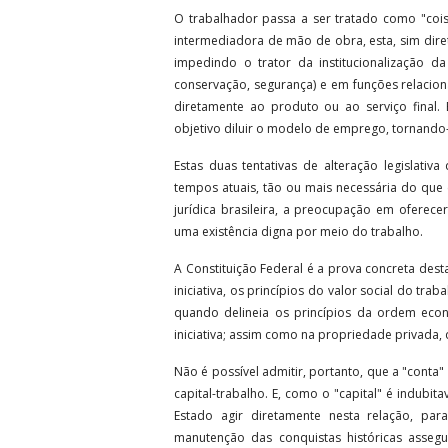
O trabalhador passa a ser tratado como "coi
intermediadora de mão de obra, esta, sim dire
impedindo o trator da institucionalização da
conservação, segurança) e em funções relaciona
diretamente ao produto ou ao serviço final. 
objetivo diluir o modelo de emprego, tornando-
Estas duas tentativas de alteração legislati
tempos atuais, tão ou mais necessária do que e
jurídica brasileira, a preocupação em oferec
uma existência digna por meio do trabalho.
A Constituição Federal é a prova concreta desta
iniciativa, os princípios do valor social do tra
quando delineia os princípios da ordem econ
iniciativa; assim como na propriedade privada, 
Não é possível admitir, portanto, que a "cont
capital-trabalho. E, como o "capital" é indubi
Estado agir diretamente nesta relação, par
manutenção das conquistas históricas asse