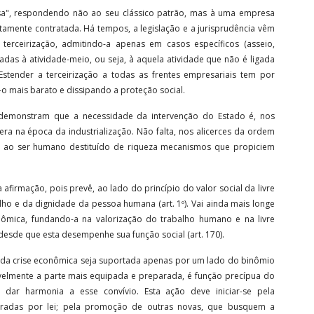
sa", respondendo não ao seu clássico patrão, mas à uma empresa
tamente contratada. Há tempos, a legislação e a jurisprudência vêm
 terceirização, admitindo-a apenas em casos específicos (asseio,
das à atividade-meio, ou seja, à aquela atividade que não é ligada
Estender a terceirização a todas as frentes empresariais tem por
o mais barato e dissipando a proteção social.
va demonstram que a necessidade da intervenção do Estado é, nos
ra na época da industrialização. Não falta, nos alicerces da ordem
er ao ser humano destituído de riqueza mecanismos que propiciem
 afirmação, pois prevê, ao lado do princípio do valor social da livre
balho e da dignidade da pessoa humana (art. 1º). Vai ainda mais longe
ômica, fundando-a na valorização do trabalho humano e na livre
desde que esta desempenhe sua função social (art. 170).
a" da crise econômica seja suportada apenas por um lado do binômio
tavelmente a parte mais equipada e preparada, é função precípua do
a dar harmonia a esse convívio. Esta ação deve iniciar-se pela
guradas por lei; pela promoção de outras novas, que busquem a