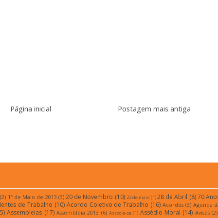
Página inicial
Postagem mais antiga
r:
Postar comentários (Atom)
20 de Novembro
(10)
28 de Abril
(8)
70 Ano
(2)
1º de Maio de 2013
(3)
22 de maio
(1)
dentes de Trabalho
(10)
Acordo Coletivo de Trabalho
(16)
Acordos
(3)
Agenda d
5)
Assembleias
(17)
Assédio Moral
(14)
Assembléia 2013
(6)
Avisos
(2)
Associe-se
(1)