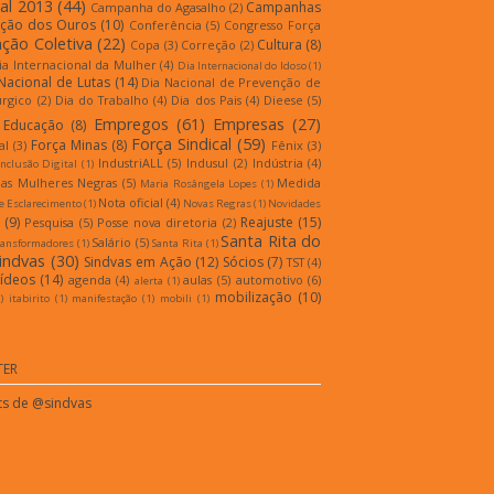
al 2013
(44)
Campanhas
Campanha do Agasalho
(2)
ição dos Ouros
(10)
Conferência
(5)
Congresso Força
ção Coletiva
(22)
Cultura
(8)
Copa
(3)
Correção
(2)
ia Internacional da Mulher
(4)
Dia Internacional do Idoso
(1)
Nacional de Lutas
(14)
Dia Nacional de Prevenção de
úrgico
(2)
Dia do Trabalho
(4)
Dia dos Pais
(4)
Dieese
(5)
Empregos
(61)
Empresas
(27)
Educação
(8)
Força Sindical
(59)
Força Minas
(8)
al
(3)
Fênix
(3)
IndustriALL
(5)
Indusul
(2)
Indústria
(4)
Inclusão Digital
(1)
as Mulheres Negras
(5)
Medida
Maria Rosângela Lopes
(1)
Nota oficial
(4)
e Esclarecimento
(1)
Novas Regras
(1)
Novidades
(9)
Reajuste
(15)
Pesquisa
(5)
Posse nova diretoria
(2)
Santa Rita do
Salário
(5)
ransformadores
(1)
Santa Rita
(1)
indvas
(30)
Sindvas em Ação
(12)
Sócios
(7)
TST
(4)
ídeos
(14)
agenda
(4)
aulas
(5)
automotivo
(6)
alerta
(1)
mobilização
(10)
)
itabirito
(1)
manifestação
(1)
mobili
(1)
TER
s de @sindvas