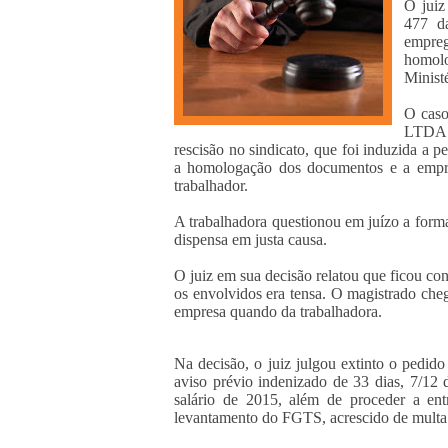
O juiz
477 d
empre
homolo
Minist
O caso
LTDA d
rescisão no sindicato, que foi induzida a 
a homologação dos documentos e a empres
trabalhador.
A trabalhadora questionou em juízo a form
dispensa em justa causa.
O juiz em sua decisão relatou que ficou co
os envolvidos era tensa. O magistrado che
empresa quando da trabalhadora.
Na decisão, o juiz julgou extinto o pedi
aviso prévio indenizado de 33 dias, 7/12 
salário de 2015, além de proceder a en
levantamento do FGTS, acrescido de mult