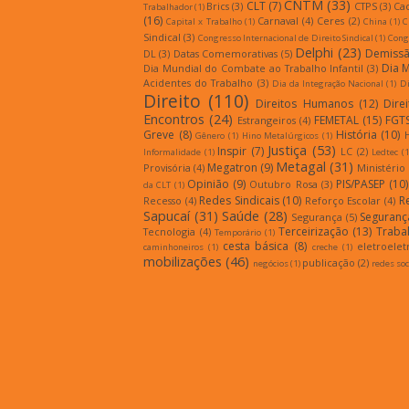
CNTM
(33)
CLT
(7)
Brics
(3)
CTPS
(3)
Ca
Trabalhador
(1)
(16)
Carnaval
(4)
Ceres
(2)
Capital x Trabalho
(1)
China
(1)
C
Sindical
(3)
Congresso Internacional de Direito Sindical
(1)
Congr
Delphi
(23)
Demiss
DL
(3)
Datas Comemorativas
(5)
Dia 
Dia Mundial do Combate ao Trabalho Infantil
(3)
Acidentes do Trabalho
(3)
Dia da Integração Nacional
(1)
Di
Direito
(110)
Direitos Humanos
(12)
Dire
Encontros
(24)
FEMETAL
(15)
FGT
Estrangeiros
(4)
Greve
(8)
História
(10)
Gênero
(1)
Hino Metalúrgicos
(1)
Justiça
(53)
Inspir
(7)
LC
(2)
Informalidade
(1)
Ledtec
(1
Metagal
(31)
Megatron
(9)
Provisória
(4)
Ministério
Opinião
(9)
PIS/PASEP
(10)
Outubro Rosa
(3)
da CLT
(1)
Redes Sindicais
(10)
R
Recesso
(4)
Reforço Escolar
(4)
Sapucaí
(31)
Saúde
(28)
Seguranç
Segurança
(5)
Terceirização
(13)
Traba
Tecnologia
(4)
Temporário
(1)
cesta básica
(8)
eletroelet
caminhoneiros
(1)
creche
(1)
mobilizações
(46)
publicação
(2)
negócios
(1)
redes soc