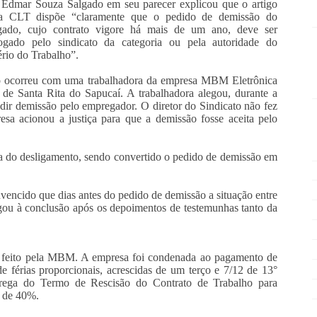
 Edmar Souza Salgado em seu parecer explicou que o artigo
a CLT dispõe “claramente que o pedido de demissão do
gado, cujo contrato vigore há mais de um ano, deve ser
gado pelo sindicato da categoria ou pela autoridade do
ério do Trabalho”.
 ocorreu com uma trabalhadora da empresa MBM Eletrônica
e Santa Rita do Sapucaí. A trabalhadora alegou, durante a
pedir demissão pelo empregador. O diretor do Sindicato não fez
a acionou a justiça para que a demissão fosse aceita pelo
a do desligamento, sendo convertido o pedido de demissão em
nvencido que dias antes do pedido de demissão a situação entre
gou à conclusão após os depoimentos de testemunhas tanto da
do feito pela MBM. A empresa foi condenada ao pagamento de
de férias proporcionais, acrescidas de um terço e 7/12 de 13°
trega do Termo de Rescisão do Contrato de Trabalho para
a de 40%.