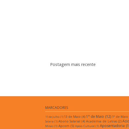
Postagem mais recente
Assina
MARCADORES
1° de Maio
(12)
13 de Maio
(4)
1º de Maio
11 de Julho
(1)
Aci
Abono Salarial
(4)
Academia de Letras
(2)
Salaria
(1)
Aposentadoria
(1
Apcom
(5)
Minas
(1)
Apoio Cultural
(1)