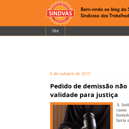
Site
6 de outubro de 2015
Pedido de demissão não
validade para justiça
A Just
causa
homolo
havia 