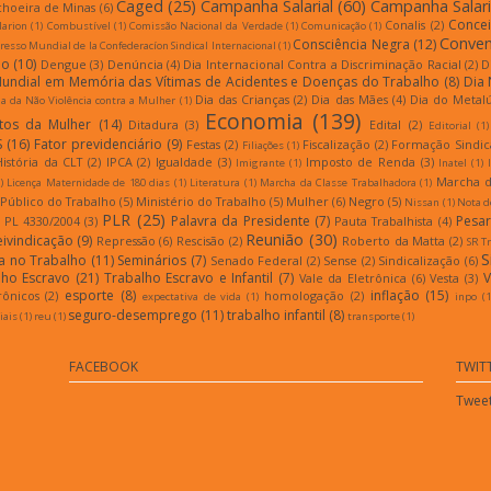
Caged
(25)
Campanha Salarial
(60)
Campanha Salari
choeira de Minas
(6)
Conce
Conalis
(2)
larion
(1)
Combustível
(1)
Comissão Nacional da Verdade
(1)
Comunicação
(1)
Conven
Consciência Negra
(12)
esso Mundial de la Confederacíon Sindical Internacional
(1)
ão
(10)
Dengue
(3)
Denúncia
(4)
Dia Internacional Contra a Discriminação Racial
(2)
D
Mundial em Memória das Vítimas de Acidentes e Doenças do Trabalho
(8)
Dia 
Dia das Crianças
(2)
Dia das Mães
(4)
Dia do Metal
a da Não Violência contra a Mulher
(1)
Economia
(139)
itos da Mulher
(14)
Ditadura
(3)
Edital
(2)
Editorial
(1)
S
(16)
Fator previdenciário
(9)
Festas
(2)
Fiscalização
(2)
Formação Sindic
Filiações
(1)
História da CLT
(2)
IPCA
(2)
Igualdade
(3)
Imposto de Renda
(3)
Imigrante
(1)
Inatel
(1)
Marcha d
)
Licença Maternidade de 180 dias
(1)
Literatura
(1)
Marcha da Classe Trabalhadora
(1)
 Público do Trabalho
(5)
Ministério do Trabalho
(5)
Mulher
(6)
Negro
(5)
Nissan
(1)
Nota d
PLR
(25)
Palavra da Presidente
(7)
Pesar
PL 4330/2004
(3)
Pauta Trabalhista
(4)
Reunião
(30)
eivindicação
(9)
Repressão
(6)
Rescisão
(2)
Roberto da Matta
(2)
SR T
S
a no Trabalho
(11)
Seminários
(7)
Senado Federal
(2)
Sense
(2)
Sindicalização
(6)
lho Escravo
(21)
Trabalho Escravo e Infantil
(7)
V
Vale da Eletrônica
(6)
Vesta
(3)
esporte
(8)
inflação
(15)
rônicos
(2)
homologação
(2)
expectativa de vida
(1)
inpo
(1
seguro-desemprego
(11)
trabalho infantil
(8)
iais
(1)
reu
(1)
transporte
(1)
FACEBOOK
TWIT
Tweet