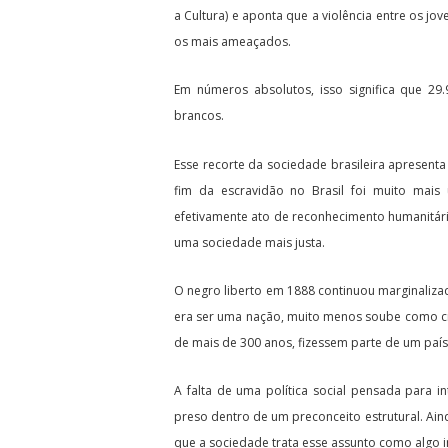
a Cultura) e aponta que a violência entre os j
os mais ameaçados.
Em números absolutos, isso significa que 2
brancos.
Esse recorte da sociedade brasileira apresenta
fim da escravidão no Brasil foi muito mais
efetivamente ato de reconhecimento humanitári
uma sociedade mais justa.
O negro liberto em 1888 continuou marginaliza
era ser uma nação, muito menos soube como cri
de mais de 300 anos, fizessem parte de um paí
A falta de uma política social pensada para i
preso dentro de um preconceito estrutural. Ain
que a sociedade trata esse assunto como algo i