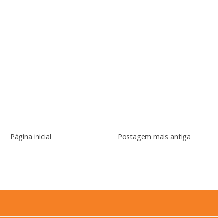
Página inicial
Postagem mais antiga
r:
Postar comentários (Atom)