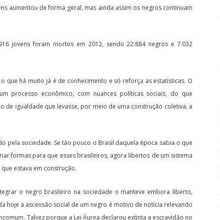
ovens aumentou de forma geral, mas ainda assim os negros continuam
9.916 jovens foram mortos em 2012, sendo 22.884 negros e 7.032
 o que há muito já é de conhecimento e só reforça as estatísticas. O
 um processo econômico, com nuances políticas sociais, do que
o de igualdade que levasse, por meio de uma construção coletiva, a
do pela sociedade. Se tão pouco o Brasil daquela época sabia o que
ar formas para que esses brasileiros, agora libertos de um sistema
s que estava em construção.
ntegrar o negro brasileiro na sociedade o manteve embora liberto,
da hoje a ascensão social de um negro é motivo de notícia relevando
ncomum. Talvez porque a Lei Áurea declarou extinta a escravidão no