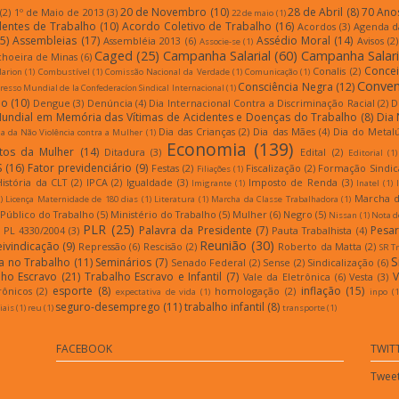
20 de Novembro
(10)
28 de Abril
(8)
70 Ano
(2)
1º de Maio de 2013
(3)
22 de maio
(1)
dentes de Trabalho
(10)
Acordo Coletivo de Trabalho
(16)
Acordos
(3)
Agenda d
5)
Assembleias
(17)
Assédio Moral
(14)
Assembléia 2013
(6)
Avisos
(2)
Associe-se
(1)
Caged
(25)
Campanha Salarial
(60)
Campanha Salari
choeira de Minas
(6)
Conce
Conalis
(2)
larion
(1)
Combustível
(1)
Comissão Nacional da Verdade
(1)
Comunicação
(1)
Conven
Consciência Negra
(12)
esso Mundial de la Confederacíon Sindical Internacional
(1)
ão
(10)
Dengue
(3)
Denúncia
(4)
Dia Internacional Contra a Discriminação Racial
(2)
D
Mundial em Memória das Vítimas de Acidentes e Doenças do Trabalho
(8)
Dia 
Dia das Crianças
(2)
Dia das Mães
(4)
Dia do Metal
a da Não Violência contra a Mulher
(1)
Economia
(139)
itos da Mulher
(14)
Ditadura
(3)
Edital
(2)
Editorial
(1)
S
(16)
Fator previdenciário
(9)
Festas
(2)
Fiscalização
(2)
Formação Sindic
Filiações
(1)
História da CLT
(2)
IPCA
(2)
Igualdade
(3)
Imposto de Renda
(3)
Imigrante
(1)
Inatel
(1)
Marcha d
)
Licença Maternidade de 180 dias
(1)
Literatura
(1)
Marcha da Classe Trabalhadora
(1)
 Público do Trabalho
(5)
Ministério do Trabalho
(5)
Mulher
(6)
Negro
(5)
Nissan
(1)
Nota d
PLR
(25)
Palavra da Presidente
(7)
Pesar
PL 4330/2004
(3)
Pauta Trabalhista
(4)
Reunião
(30)
eivindicação
(9)
Repressão
(6)
Rescisão
(2)
Roberto da Matta
(2)
SR T
S
a no Trabalho
(11)
Seminários
(7)
Senado Federal
(2)
Sense
(2)
Sindicalização
(6)
lho Escravo
(21)
Trabalho Escravo e Infantil
(7)
V
Vale da Eletrônica
(6)
Vesta
(3)
esporte
(8)
inflação
(15)
rônicos
(2)
homologação
(2)
expectativa de vida
(1)
inpo
(1
seguro-desemprego
(11)
trabalho infantil
(8)
iais
(1)
reu
(1)
transporte
(1)
FACEBOOK
TWIT
Tweet