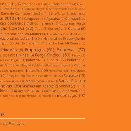
s da CLT
(7)
7ª Marcha da Classe Trabalhadora
(4)
Abono
a Presidente
(3)
Amamentação
(1)
Aniversário de Cachoeira de
Baile de Confraternização
(4)
Benefícios
(6)
Boletim do
al 2013
(44)
Campanhas
Campanha do Agasalho
(2)
ição dos Ouros
(10)
Conferência
(5)
Congresso Força
ção Coletiva
(22)
Cultura
(8)
Copa
(3)
Correção
(2)
ia Internacional da Mulher
(4)
Dia Internacional do Idoso
(1)
Nacional de Lutas
(14)
Dia Nacional de Prevenção de
úrgico
(2)
Dia do Trabalho
(4)
Dia dos Pais
(4)
Dieese
(5)
Empregos
(61)
Empresas
(27)
Educação
(8)
Força Sindical
(59)
Força Minas
(8)
al
(3)
Fênix
(3)
IndustriALL
(5)
Indusul
(2)
Indústria
(4)
Inclusão Digital
(1)
as Mulheres Negras
(5)
Medida
Maria Rosângela Lopes
(1)
Nota oficial
(4)
e Esclarecimento
(1)
Novas Regras
(1)
Novidades
(9)
Reajuste
(15)
Pesquisa
(5)
Posse nova diretoria
(2)
Santa Rita do
Salário
(5)
ransformadores
(1)
Santa Rita
(1)
indvas
(30)
Sindvas em Ação
(12)
Sócios
(7)
TST
(4)
ídeos
(14)
agenda
(4)
aulas
(5)
automotivo
(6)
alerta
(1)
mobilização
(10)
)
itabirito
(1)
manifestação
(1)
mobili
(1)
TER
s de @sindvas