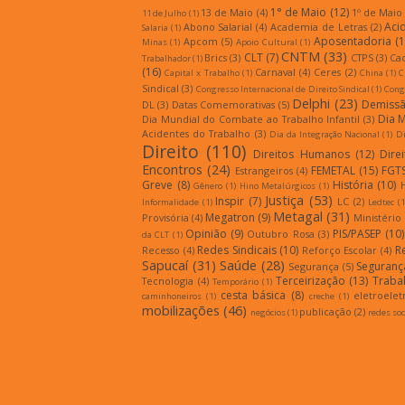
1° de Maio
(12)
13 de Maio
(4)
1º de Maio
11 de Julho
(1)
Aci
Abono Salarial
(4)
Academia de Letras
(2)
Salaria
(1)
Aposentadoria
(1
Apcom
(5)
Minas
(1)
Apoio Cultural
(1)
CNTM
(33)
CLT
(7)
Brics
(3)
CTPS
(3)
Ca
Trabalhador
(1)
(16)
Carnaval
(4)
Ceres
(2)
Capital x Trabalho
(1)
China
(1)
C
Sindical
(3)
Congresso Internacional de Direito Sindical
(1)
Congr
Delphi
(23)
Demiss
DL
(3)
Datas Comemorativas
(5)
Dia 
Dia Mundial do Combate ao Trabalho Infantil
(3)
Acidentes do Trabalho
(3)
Dia da Integração Nacional
(1)
Di
Direito
(110)
Direitos Humanos
(12)
Dire
Encontros
(24)
FEMETAL
(15)
FGT
Estrangeiros
(4)
Greve
(8)
História
(10)
Gênero
(1)
Hino Metalúrgicos
(1)
Justiça
(53)
Inspir
(7)
LC
(2)
Informalidade
(1)
Ledtec
(1
Metagal
(31)
Megatron
(9)
Provisória
(4)
Ministério
Opinião
(9)
PIS/PASEP
(10)
Outubro Rosa
(3)
da CLT
(1)
Redes Sindicais
(10)
R
Recesso
(4)
Reforço Escolar
(4)
Sapucaí
(31)
Saúde
(28)
Seguranç
Segurança
(5)
Terceirização
(13)
Traba
Tecnologia
(4)
Temporário
(1)
cesta básica
(8)
eletroelet
caminhoneiros
(1)
creche
(1)
mobilizações
(46)
publicação
(2)
negócios
(1)
redes soc