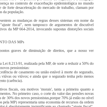
o doença no contexto de exacerbação epidemiológica no mundo
e de forte desaceleração do mercado de trabalho, clamam por
as da população.
presentem as mudanças de regras desses sistemas em nome da
 "ajuste fiscal", nem tampouco de argumentos de discutível
ivos da MP 664-2014, invocando supostas distorções sociais
.
TO DAS MPs
tos graves de diminuição de direitos, que a nosso ver
i 8.213-91, realizada pela MP, de sorte a reduzir a 50% do
 novos pensionistas:
ncia de casamento ou união estável à morte do segurado,
s viúvas ou viúvos; e ainda que o segurado tenha pelo menos
ento (carência).
os fiscais, ora motivos 'morais', tanta a primeira quanto a
umentos. No primeiro caso, o corte do valor das pensões novas
ca de 30% dos novos pensionistas,porque 70% já estão no nível
os pela MP) representaria uma economia de recursos da ordem
lor é absolutamente insignificante ao chamado "ajuste fiscal",