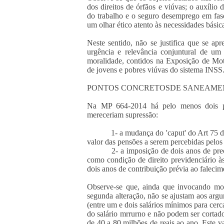
dos direitos de órfãos e viúvas; o auxíli
do trabalho e o seguro desemprego em fas
um olhar ético atento às necessidades básic
Neste sentido, não se justifica que se a
urgência e relevância conjuntural de um
moralidade, contidos na Exposição de Mot
de jovens e pobres viúvas do sistema INSS
PONTOS CONCRETOSDE SANEAMEN
Na MP 664-2014 há pelo menos dois pon
mereceriam supressão:
1- a mudança do 'caput' do Art 75 da Le
valor das pensões a serem percebidas pelos
2- a imposição de dois anos de precedê
como condição de direito previdenciário à
dois anos de contribuição prévia ao falecim
Observe-se que, ainda que invocando motiv
segunda alteração, não se ajustam aos arg
(entre um e dois salários mínimos para cer
do salário mrrurno e não podem ser cortad
de 40 a 80 milhões de reais ao ano. Este va