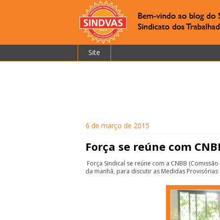
Site
6 de março de 2015
Força se reúne com CNBB
Força Sindical se reúne com a CNBB (Comissão E
da manhã, para discutir as Medidas Provisória