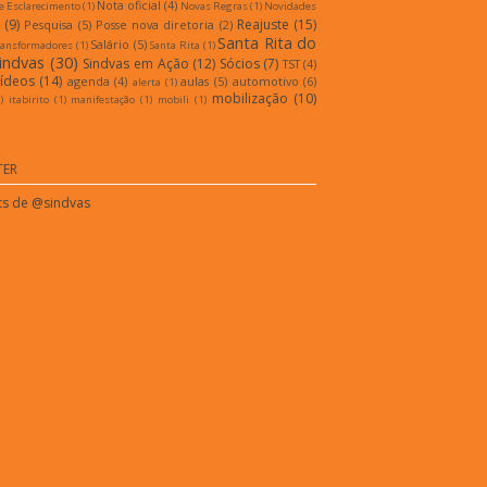
Nota oficial
(4)
e Esclarecimento
(1)
Novas Regras
(1)
Novidades
(9)
Reajuste
(15)
Pesquisa
(5)
Posse nova diretoria
(2)
Santa Rita do
Salário
(5)
ransformadores
(1)
Santa Rita
(1)
indvas
(30)
Sindvas em Ação
(12)
Sócios
(7)
TST
(4)
ídeos
(14)
agenda
(4)
aulas
(5)
automotivo
(6)
alerta
(1)
mobilização
(10)
)
itabirito
(1)
manifestação
(1)
mobili
(1)
TER
s de @sindvas