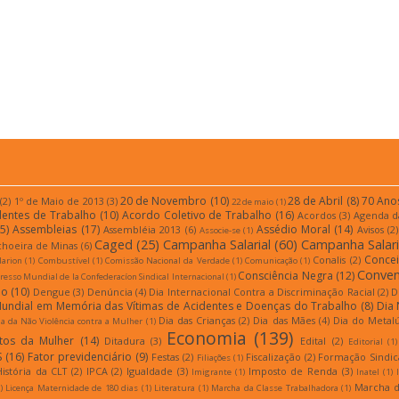
20 de Novembro
(10)
28 de Abril
(8)
70 Ano
(2)
1º de Maio de 2013
(3)
22 de maio
(1)
dentes de Trabalho
(10)
Acordo Coletivo de Trabalho
(16)
Acordos
(3)
Agenda d
5)
Assembleias
(17)
Assédio Moral
(14)
Assembléia 2013
(6)
Avisos
(2)
Associe-se
(1)
Caged
(25)
Campanha Salarial
(60)
Campanha Salari
choeira de Minas
(6)
Conce
Conalis
(2)
larion
(1)
Combustível
(1)
Comissão Nacional da Verdade
(1)
Comunicação
(1)
Conven
Consciência Negra
(12)
esso Mundial de la Confederacíon Sindical Internacional
(1)
ão
(10)
Dengue
(3)
Denúncia
(4)
Dia Internacional Contra a Discriminação Racial
(2)
D
Mundial em Memória das Vítimas de Acidentes e Doenças do Trabalho
(8)
Dia 
Dia das Crianças
(2)
Dia das Mães
(4)
Dia do Metal
a da Não Violência contra a Mulher
(1)
Economia
(139)
itos da Mulher
(14)
Ditadura
(3)
Edital
(2)
Editorial
(1)
S
(16)
Fator previdenciário
(9)
Festas
(2)
Fiscalização
(2)
Formação Sindic
Filiações
(1)
História da CLT
(2)
IPCA
(2)
Igualdade
(3)
Imposto de Renda
(3)
Imigrante
(1)
Inatel
(1)
Marcha d
)
Licença Maternidade de 180 dias
(1)
Literatura
(1)
Marcha da Classe Trabalhadora
(1)