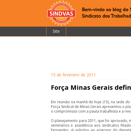
Site
15 de fevereiro de 2011
Força Minas Gerais defi
Em reunião na manhã de hoje (15), na sede do S
Força Sindical de Minas Gerais apresentou o plan
o compromisso com a pauta trabalhista e a reiv
O planejamento para 2011, que foi aprovado, in
seminários e assistência aos sindicatos filiad
Fernandes, já solicitou ao assessor do deput