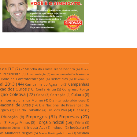
s da CLT
(7)
7ª Marcha da Classe Trabalhadora
(4)
Abono
a Presidente
(3)
Amamentação
(1)
Aniversário de Cachoeira de
Baile de Confraternização
(4)
Benefícios
(6)
Boletim do
al 2013
(44)
Campanhas
Campanha do Agasalho
(2)
ição dos Ouros
(10)
Conferência
(5)
Congresso Força
ção Coletiva
(22)
Cultura
(8)
Copa
(3)
Correção
(2)
ia Internacional da Mulher
(4)
Dia Internacional do Idoso
(1)
Nacional de Lutas
(14)
Dia Nacional de Prevenção de
úrgico
(2)
Dia do Trabalho
(4)
Dia dos Pais
(4)
Dieese
(5)
Empregos
(61)
Empresas
(27)
Educação
(8)
Força Sindical
(59)
Força Minas
(8)
al
(3)
Fênix
(3)
IndustriALL
(5)
Indusul
(2)
Indústria
(4)
Inclusão Digital
(1)
as Mulheres Negras
(5)
Medida
Maria Rosângela Lopes
(1)