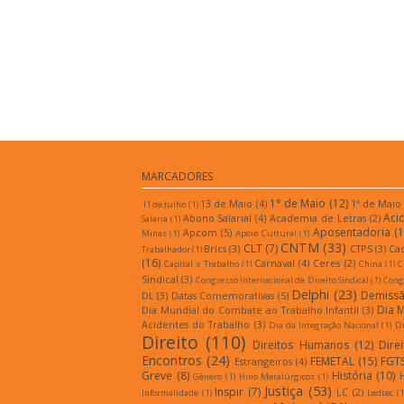
MARCADORES
1° de Maio
(12)
13 de Maio
(4)
1º de Maio
11 de Julho
(1)
Aci
Abono Salarial
(4)
Academia de Letras
(2)
Salaria
(1)
Aposentadoria
(1
Apcom
(5)
Minas
(1)
Apoio Cultural
(1)
CNTM
(33)
CLT
(7)
Brics
(3)
CTPS
(3)
Ca
Trabalhador
(1)
(16)
Carnaval
(4)
Ceres
(2)
Capital x Trabalho
(1)
China
(1)
C
Sindical
(3)
Congresso Internacional de Direito Sindical
(1)
Congr
Delphi
(23)
Demiss
DL
(3)
Datas Comemorativas
(5)
Dia 
Dia Mundial do Combate ao Trabalho Infantil
(3)
Acidentes do Trabalho
(3)
Dia da Integração Nacional
(1)
Di
Direito
(110)
Direitos Humanos
(12)
Dire
Encontros
(24)
FEMETAL
(15)
FGT
Estrangeiros
(4)
Greve
(8)
História
(10)
Gênero
(1)
Hino Metalúrgicos
(1)
Justiça
(53)
Inspir
(7)
LC
(2)
Informalidade
(1)
Ledtec
(1