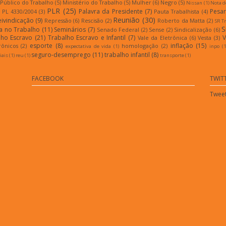
 Público do Trabalho
(5)
Ministério do Trabalho
(5)
Mulher
(6)
Negro
(5)
Nissan
(1)
Nota d
PLR
(25)
Palavra da Presidente
(7)
Pesar
PL 4330/2004
(3)
Pauta Trabalhista
(4)
Reunião
(30)
eivindicação
(9)
Repressão
(6)
Rescisão
(2)
Roberto da Matta
(2)
SR T
S
a no Trabalho
(11)
Seminários
(7)
Senado Federal
(2)
Sense
(2)
Sindicalização
(6)
lho Escravo
(21)
Trabalho Escravo e Infantil
(7)
V
Vale da Eletrônica
(6)
Vesta
(3)
esporte
(8)
inflação
(15)
rônicos
(2)
homologação
(2)
expectativa de vida
(1)
inpo
(1
seguro-desemprego
(11)
trabalho infantil
(8)
iais
(1)
reu
(1)
transporte
(1)
FACEBOOK
TWIT
Tweet