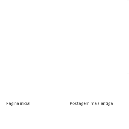
Página inicial
Postagem mais antiga
r:
Postar comentários (Atom)