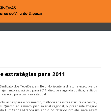
ne estratégias para 2011
indicato dos Tecelões, em Belo Horizonte, a diretoria executiva da
ejamento estratégico para 2011, discutiu a agenda política, ratificou
indicação para um piso estadual.
clui ações para o orçamento, melhorias na infraestrutura da central,
os. Quanto ao assunto piso salarial regional, o presidente Rogério
ado Luiz Carlos Miranda um apoio no referido projeto, para assim