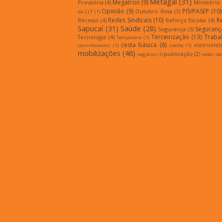
Metagal
(31)
Megatron
(9)
Provisória
(4)
Ministério
Opinião
(9)
PIS/PASEP
(10)
Outubro Rosa
(3)
da CLT
(1)
Redes Sindicais
(10)
R
Recesso
(4)
Reforço Escolar
(4)
Sapucaí
(31)
Saúde
(28)
Seguranç
Segurança
(5)
Terceirização
(13)
Traba
Tecnologia
(4)
Temporário
(1)
cesta básica
(8)
eletroelet
caminhoneiros
(1)
creche
(1)
mobilizações
(46)
publicação
(2)
negócios
(1)
redes soc